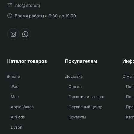
info@istore.tj
Как работает технология Coanda?
Поток воздуха автоматически притягивает волосы
Время работы с 9:30 до 19:00
к насадке для создания локонов и укладки.
Каталог товаров
Покупателям
Инф
iPhone
Доставка
О маг
iPad
Оплата
Mac
Гарантия и возврат
Apple Watch
Сервисный центр
Пра
AirPods
Контакты
Кар
Dyson