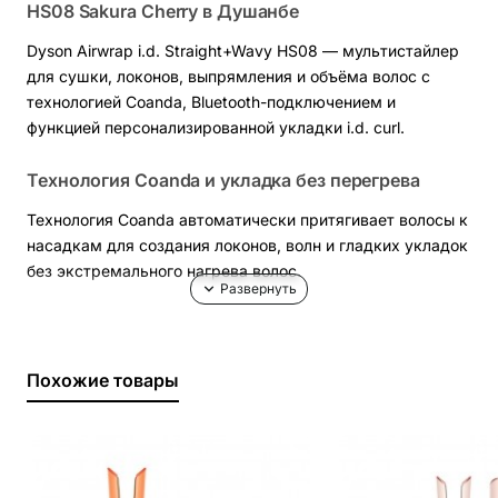
HS08 Sakura Cherry в Душанбе
Dyson Airwrap i.d. Straight+Wavy HS08 — мультистайлер
для сушки, локонов, выпрямления и объёма волос с
технологией Coanda, Bluetooth-подключением и
функцией персонализированной укладки i.d. curl.
Технология Coanda и укладка без перегрева
Технология Coanda автоматически притягивает волосы к
насадкам для создания локонов, волн и гладких укладок
без экстремального нагрева волос.
Функция i.d. curl и приложение MyDyson
После подключения к приложению MyDyson стайлер
Похожие товары
создаёт персональный профиль волос и автоматически
настраивает последовательность укладки, регулируя
время, температуру и воздушный поток.
Комплектация Straight+Wavy