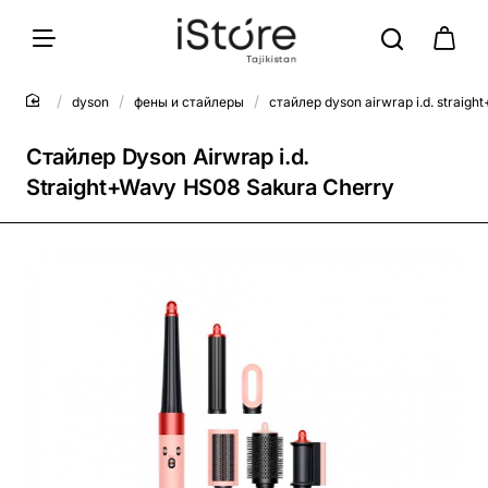
dyson
фены и стайлеры
стайлер dyson airwrap i.d. straig
Стайлер Dyson Airwrap i.d.
Straight+Wavy HS08 Sakura Cherry