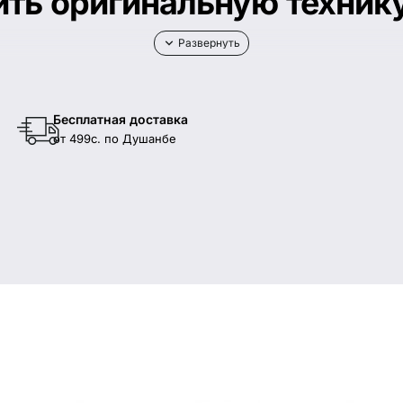
упить оригинальную техни
 технику Apple в Таджикистане. В каталоге —
iPhone
,
iPad
,
Mac
шанбе при заказе от 499 с.
Бесплатная доставка
от 499с. по Душанбе