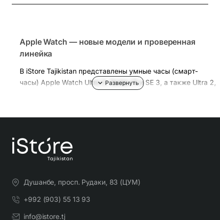
Apple Watch — новые модели и проверенная
линейка
В iStore Tajikistan представлены умные часы (смарт-
часы) Apple Watch Ultra 3, Series 11 и SE 3, а также Ultra 2,
Series 10 и SE. Поможем подобрать размер корпуса и
ремешок, выбрать версию и настроить оплату,
уведомления и тренировки. Доставка по Душанбе
бесплатно, гарантия магазина 1 год.
Как выбрать Apple Watch
Размер и ремешки
Душанбе, просп. Рудаки, 83 (ЦУМ)
Выбирайте размер корпуса по запястью и
читаемости экрана.
+992 (903) 55 13 93
Ремешки легко сменяются: спортивные для
info@istore.tj
повседневности, текстиль/кожа — для офиса,