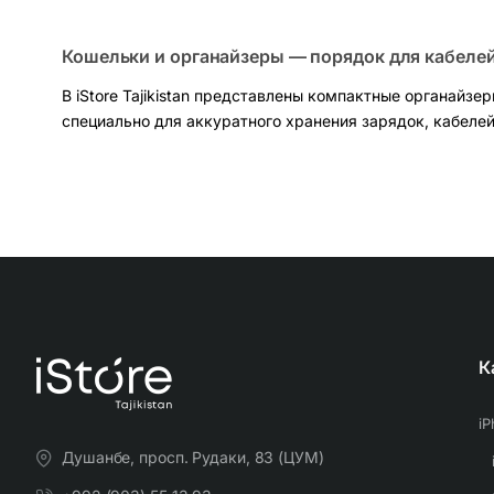
Кошельки и органайзеры — порядок для кабеле
В iStore Tajikistan представлены компактные органайз
специально для аккуратного хранения зарядок, кабелей
Почему это удобно
Два слоя (double layer)
с продуманной раскладкой
Организация внутри:
сетчатые карманы + эластич
Материал и переноска:
водоотталкивающий поли
Размеры:
доступны варианты
M ≈ 8.2″
и
L ≈ 11″
— п
Что поместится
К
Сет адаптеров питания (iPhone/iPad/Mac), кабели 
Наушники, кардридеры и мелкие гаджеты — всё л
i
Советы по выбору
Душанбе, просп. Рудаки, 83 (ЦУМ)
Если носите минимум
(зарядка телефона + кабел