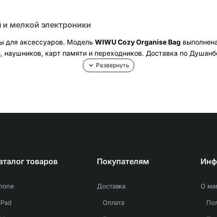
й и мелкой электроники
еры для аксессуаров. Модель
WIWU Cozy Organise Bag
выполнена
, наушников, карт памяти и переходников. Доставка по Душанб
 — удобно разделять питание, кабели и периферию.
ные резинки фиксируют мышку, кабели, карты и адаптеры. Ниче
эстер защищает содержимое, а
кожаная ручка
/петля упрощает 
одберите габарит под свой набор аксессуаров.
аталог товаров
Покупателям
Инф
USB-C/Lightning, SSD/флешки.
ежит по местам.
Phone
Доставка
О ма
iPad
Оплата
ь) — хватит размера M; для ноутбучного комплекта с мышью и 