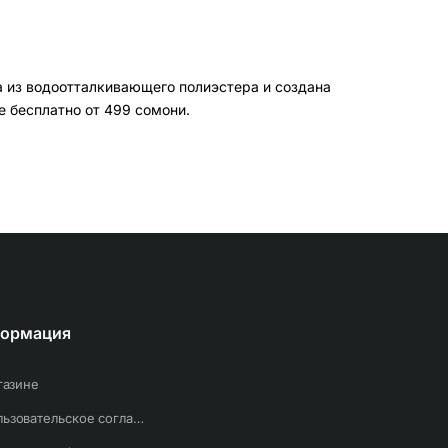
 из водоотталкивающего полиэстера и создана
е бесплатно от 499 сомони.
го не болтается и не царапается.
переноску.
ормация
газине
Пользовательское соглашение
SSD берите L.