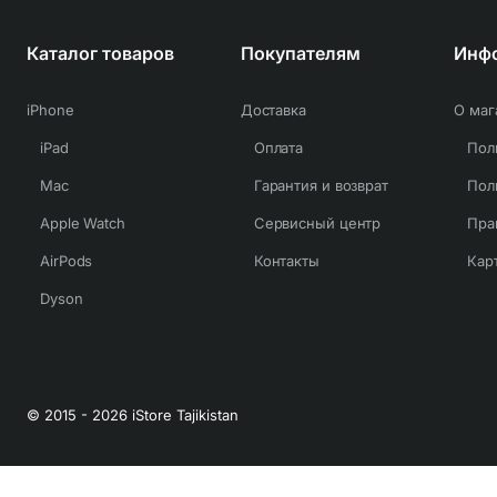
измеряет температуру воздуха более 40 раз в
секунду.
Каталог товаров
Покупателям
Инф
iPhone
Доставка
О маг
iPad
Оплата
Mac
Гарантия и возврат
Apple Watch
Сервисный центр
Пра
AirPods
Контакты
Кар
Dyson
© 2015 - 2026 iStore Tajikistan