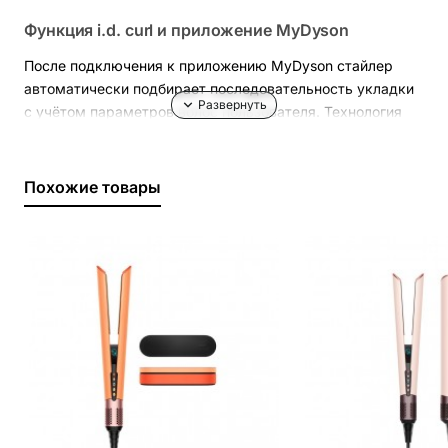
Функция i.d. curl и приложение MyDyson
После подключения к приложению MyDyson стайлер
автоматически подбирает последовательность укладки
с учётом параметров волос пользователя. Технология
i.d. curl регулирует время, температуру и воздушный
поток для создания локонов.
Похожие товары
Насадки Straight+Wavy
Conical Airwrap barrel для локонов
Fast Dryer для предварительной сушки
Soft Smoothing Brush для разглаживания волос
Round Volumising Brush для создания объёма
насадки для укладки прямых и волнистых волос
Технология Coanda и мотор Hyperdymium
Технология Coanda помогает автоматически притягивать
волосы к насадкам для создания локонов и укладки, а