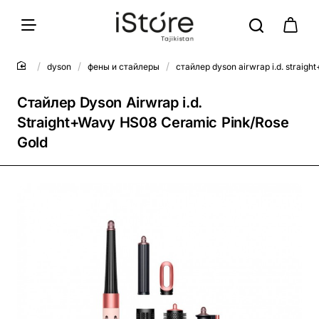
dyson
фены и стайлеры
стайлер dyson airwrap i.d. straigh
Стайлер Dyson Airwrap i.d.
Straight+Wavy HS08 Ceramic Pink/Rose
Gold