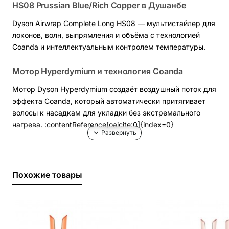
HS08 Prussian Blue/Rich Copper в Душанбе
Dyson Airwrap Complete Long HS08 — мультистайлер для
локонов, волн, выпрямления и объёма с технологией
Coanda и интеллектуальным контролем температуры.
Мотор Hyperdymium и технология Coanda
Мотор Dyson Hyperdymium создаёт воздушный поток для
эффекта Coanda, который автоматически притягивает
волосы к насадкам для укладки без экстремального
нагрева. :contentReference[oaicite:0]{index=0}
Комплектация Complete Long
длинные цилиндрические насадки Airwrap для
Похожие товары
локонов
жёсткая щётка для выпрямления волос
мягкая щётка для разглаживания
круглая щётка для объёма
насадка для предварительной сушки волос