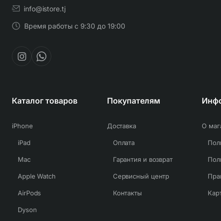
info@istore.tj
Как работает технология Coanda?
Воздушный поток автоматически притягивает
Время работы с 9:30 до 19:00
волосы к насадке для создания локонов и укладки.
Есть ли защита волос от перегрева?
Да. Система интеллектуального контроля
температуры помогает предотвратить перегрев
волос.
Каталог товаров
Покупателям
Инф
iPhone
Доставка
О маг
iPad
Оплата
Mac
Гарантия и возврат
Apple Watch
Сервисный центр
Пра
AirPods
Контакты
Кар
Dyson