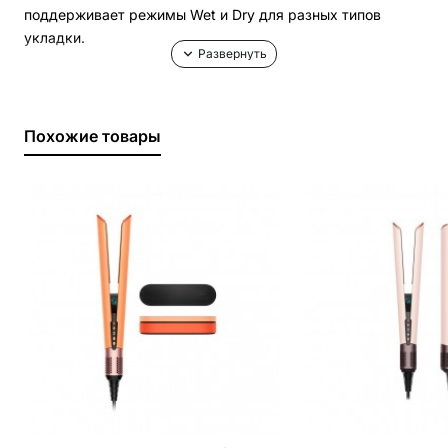
поддерживает режимы Wet и Dry для разных типов
укладки.
Выпрямление без горячих пластин
Технология Airflow использует направленный поток
Похожие товары
воздуха для выпрямления волос во время сушки без
применения нагретых пластин.
Интеллектуальная защита волос
Система контроля температуры регулирует нагрев
воздушного потока для снижения теплового воздействия
и сохранения естественного блеска волос.
Основные преимущества Dyson Airstrait HT01
технология Airflow без горячих пластин
выпрямление влажных и сухих волос
мотор Dyson Hyperdymium
LCD-дисплей