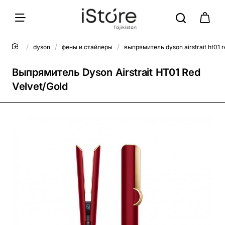
dyson
фены и стайлеры
выпрямитель dyson airstrait ht01 r
Выпрямитель Dyson Airstrait HT01 Red
Velvet/Gold